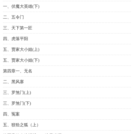
一、伏魔大英雄(下)
二、五令门
三、天下第一匠
四、虎落平阳
五、贾家大小姐(上)
五、贾家大小姐(下)
第四章一、无名
二、黑风寨
三、罗煞门(上)
三、罗煞门(下)
四、冤案
五、狡狯之狐（上）