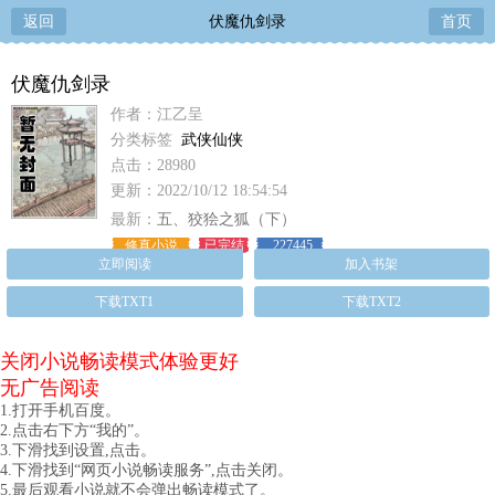
返回
伏魔仇剑录
首页
伏魔仇剑录
作者：江乙呈
分类标签
武侠仙侠
点击：28980
更新：2022/10/12 18:54:54
最新：
五、狡狯之狐（下）
修真小说
已完结
227445
立即阅读
加入书架
下载TXT1
下载TXT2
关闭小说畅读模式体验更好
无广告阅读
1.打开手机百度。
2.点击右下方“我的”。
3.下滑找到设置,点击。
4.下滑找到“网页小说畅读服务”,点击关闭。
5.最后观看小说就不会弹出畅读模式了。