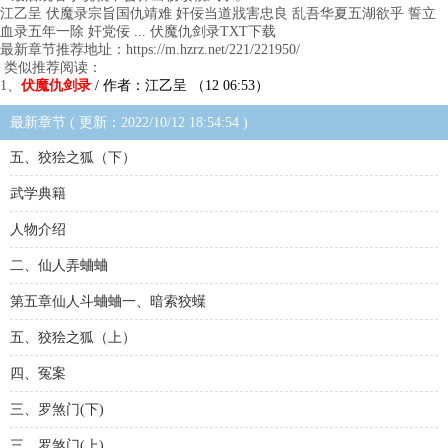
江乙呈 伏魔录宗旨国仇靖难 奸佞当道戕害忠良 乱吾华夏五湖欲乎 誓立
血录五年一除 奸党佞 ... 伏魔仇剑录TXT下载
最新章节推荐地址：https://m.hzrz.net/221/221950/
类似推荐阅读：
1、
伏魔仇剑录
/ 作者：江乙呈 （12 06:53）
最新章节 ( 更新：2022/10/12 18:54:54 )
五、狡狯之狐（下）
武学典籍
人物介绍
二、仙人弄蛐蛐
第五章仙人斗蛐蛐一、暗索狡蠂
五、狡狯之狐（上）
四、冤案
三、罗煞门(下)
三、罗煞门(上)