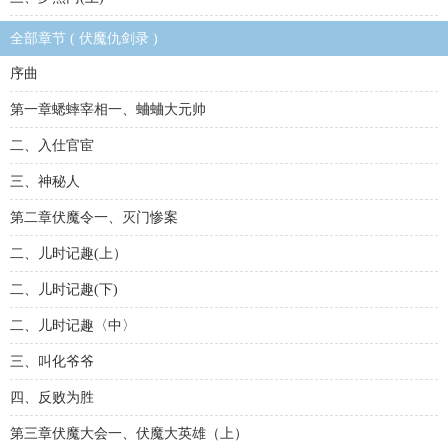
全部章节 ( 伏魔仇剑录 )
序曲
第一章蟋蟀宰相一、蛐蛐大元帅
二、入仕官宦
三、神秘人
第二章伏魔令一、灭门惨案
二、儿时记趣(上）
二、儿时记趣(下)
二、儿时记趣〈中〉
三、叫化爷爷
四、反败为胜
第三章伏魔大会一、伏魔大英雄（上）