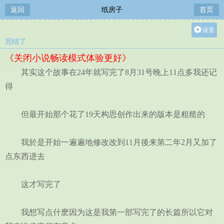
返回
纸房子
首页
设置
完结了
关灯
《关闭小说畅读模式体验更好》
大
其实这个故事在24年就写完了8月31号晚上11点多我还记
中
得
小
但最开始那个花了19天构思创作出来的版本是粗糙的
我於是开始一遍遍地修改改到11月後来第二年2月又加了
点东西进去
这才写完了
我想写点什麽因为这是我第一部写完了的长篇所以它对