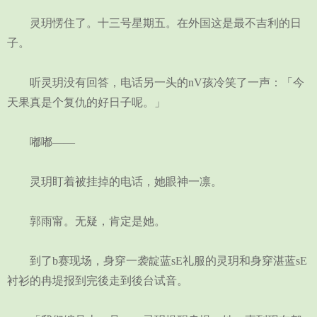
灵玥愣住了。十三号星期五。在外国这是最不吉利的日
子。
听灵玥没有回答，电话另一头的nV孩冷笑了一声：「今
天果真是个复仇的好日子呢。」
嘟嘟——
灵玥盯着被挂掉的电话，她眼神一凛。
郭雨甯。无疑，肯定是她。
到了b赛现场，身穿一袭靛蓝sE礼服的灵玥和身穿湛蓝sE
衬衫的冉堤报到完後走到後台试音。