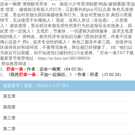
还余一碗粥 薄情酷哥穷攻 vs 疯批小少爷受强制爱/狗血/破镜重圆/受追
攻 排雷： 破镜前没有插入式行为，正剧番外的play可以点菜 角色无道德
三观，受会对攻做出跟踪偷摄收集等行为，攻会对受做出非 典型小黑屋
情节，无法接受不长嘴慎入！ 双处，攻和人亲过（非自愿），介意慎
入！ 虐攻虐受，受全程没有做实质性伤害行为但是报应全在他身上，因
此受 控一定慎入！ 文笔烂，节奏快，一切逻辑为剧情服务，追求文笔逻
辑的慎入！ 很狗血，相关经济专业知识与豪门恩怨勿深究，作者不仅玻
璃心还是个 穷b，追求专业性的慎入！ 角色三观非作者三观。 创造评论
区保持良好和谐环境，不要辱骂角色，两位都已经很惨了。 HE “他们以
为靠近可以取暖，却不知道伤口碰到伤口只会更疼。” 烂命一条TXT下载
最新章节推荐地址：https://m.hzrz.net/380/380819/
类似推荐阅读：
1、
烂命一条
/ 作者：还余一碗粥 （04 03:56）
2、
《既然
烂命一条
，不如一起疯狂。》 / 作者：怀柔 （15 02:24）
最新章节 ( 更新：2026/6/4 3:57:38 )
第五章
第四章
第三章
第二章