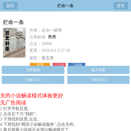
返回
烂命一条
首页
烂命一条
作者：还余一碗粥
分类标签
男男
点击：28980
更新：2026/6/4 3:57:38
最新：
第五章
男男
已完结
33808
立即阅读
加入书架
下载TXT1
下载TXT2
关闭小说畅读模式体验更好
无广告阅读
1.打开手机百度。
2.点击右下方“我的”。
3.下滑找到设置,点击。
4.下滑找到“网页小说畅读服务”,点击关闭。
5.最后观看小说就不会弹出畅读模式了。