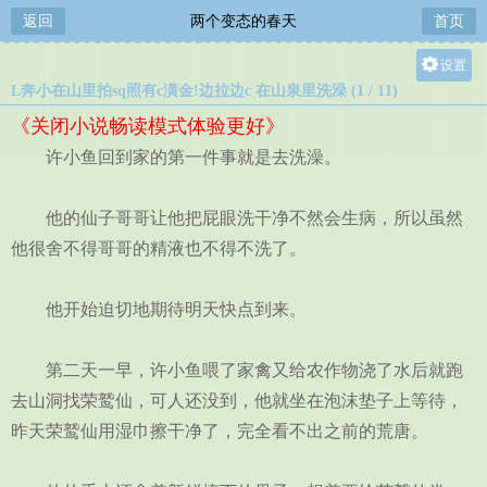
返回
两个变态的春天
首页
设置
L奔小在山里拍sq照有c潢金!边拉边c 在山泉里洗澡 (1 / 11)
关灯
《关闭小说畅读模式体验更好》
大
许小鱼回到家的第一件事就是去洗澡。
中
小
他的仙子哥哥让他把屁眼洗干净不然会生病，所以虽然
他很舍不得哥哥的精液也不得不洗了。
他开始迫切地期待明天快点到来。
第二天一早，许小鱼喂了家禽又给农作物浇了水后就跑
去山洞找荣鹫仙，可人还没到，他就坐在泡沫垫子上等待，
昨天荣鹫仙用湿巾擦干净了，完全看不出之前的荒唐。