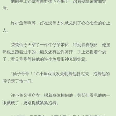
他的手上还拿着新鲜摘下的果子，想着要给荣鹫仙尝
尝。
许小鱼等啊等，好在没等太久就见到了心心念念的心上
人。
荣鹫仙今天穿了一件牛仔吊带裙，特别青春靓丽，他显
然也是跑着过来的，额头还有些许薄汗，手上还提着个袋
子，看见乖乖等待他的许小鱼后眼神充满笑意。
“仙子哥哥！”许小鱼双眼发亮朝着他扑过去，抱着他的
脖子亲了他一口。
许小鱼又没穿衣，裸着身体拥抱他，荣鹫仙看见他的一
眼就硬了，更别提被紧紧抱着。