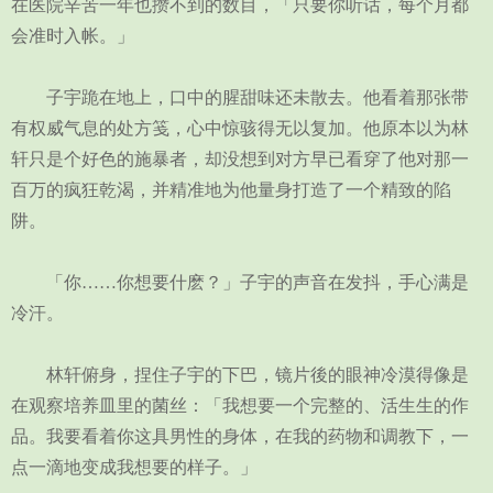
在医院辛苦一年也攒不到的数目，「只要你听话，每个月都
会准时入帐。」
子宇跪在地上，口中的腥甜味还未散去。他看着那张带
有权威气息的处方笺，心中惊骇得无以复加。他原本以为林
轩只是个好色的施暴者，却没想到对方早已看穿了他对那一
百万的疯狂乾渴，并精准地为他量身打造了一个精致的陷
阱。
「你……你想要什麽？」子宇的声音在发抖，手心满是
冷汗。
林轩俯身，捏住子宇的下巴，镜片後的眼神冷漠得像是
在观察培养皿里的菌丝：「我想要一个完整的、活生生的作
品。我要看着你这具男性的身体，在我的药物和调教下，一
点一滴地变成我想要的样子。」