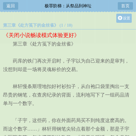
返回
极罪阶梯：从祭品到神坛
首页
设置
第三章《处方笺下的金丝雀》 (1 / 10)
关灯
《关闭小说畅读模式体验更好》
大
第三章《处方笺下的金丝雀》
中
小
药库的铁门再次开启时，子宇以为自己迎来的是审判，
没想到却是一场将灵魂标价的交易。
林轩慢条斯理地扣好衬衫扣子，从白袍口袋里掏出一支
昂贵的钢笔，在查房纪录的背面，流利地写下了一组药品清
单与一个数字。
「子宇，这些药，你在外面药局买不到纯度这麽高的。
而这个数字……」林轩用钢笔尖轻点着那个金额，那是子宇