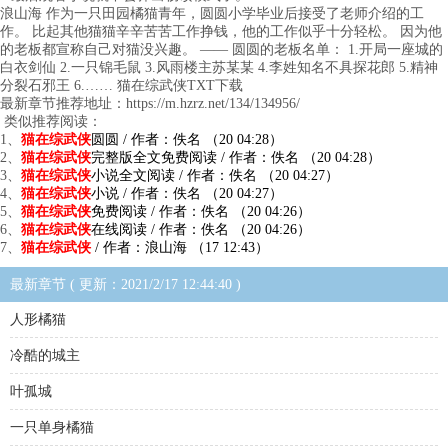
浪山海 作为一只田园橘猫青年，圆圆小学毕业后接受了老师介绍的工
作。 比起其他猫猫辛辛苦苦工作挣钱，他的工作似乎十分轻松。 因为他
的老板都宣称自己对猫没兴趣。 —— 圆圆的老板名单： 1.开局一座城的
白衣剑仙 2.一只锦毛鼠 3.风雨楼主苏某某 4.李姓知名不具探花郎 5.精神
分裂石邪王 6.…… 猫在综武侠TXT下载
最新章节推荐地址：https://m.hzrz.net/134/134956/
类似推荐阅读：
1、
猫在综武侠
圆圆 / 作者：佚名 （20 04:28）
2、
猫在综武侠
完整版全文免费阅读 / 作者：佚名 （20 04:28）
3、
猫在综武侠
小说全文阅读 / 作者：佚名 （20 04:27）
4、
猫在综武侠
小说 / 作者：佚名 （20 04:27）
5、
猫在综武侠
免费阅读 / 作者：佚名 （20 04:26）
6、
猫在综武侠
在线阅读 / 作者：佚名 （20 04:26）
7、
猫在综武侠
/ 作者：浪山海 （17 12:43）
最新章节 ( 更新：2021/2/17 12:44:40 )
人形橘猫
冷酷的城主
叶孤城
一只单身橘猫