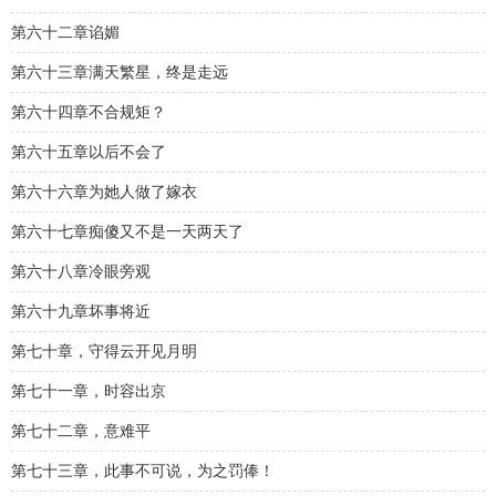
第六十二章谄媚
第六十三章满天繁星，终是走远
第六十四章不合规矩？
第六十五章以后不会了
第六十六章为她人做了嫁衣
第六十七章痴傻又不是一天两天了
第六十八章冷眼旁观
第六十九章坏事将近
第七十章，守得云开见月明
第七十一章，时容出京
第七十二章，意难平
第七十三章，此事不可说，为之罚俸！