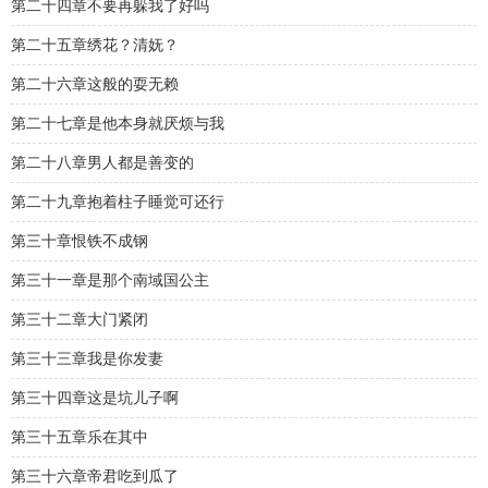
第二十四章不要再躲我了好吗
第二十五章绣花？清妩？
第二十六章这般的耍无赖
第二十七章是他本身就厌烦与我
第二十八章男人都是善变的
第二十九章抱着柱子睡觉可还行
第三十章恨铁不成钢
第三十一章是那个南域国公主
第三十二章大门紧闭
第三十三章我是你发妻
第三十四章这是坑儿子啊
第三十五章乐在其中
第三十六章帝君吃到瓜了