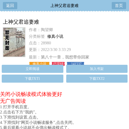
返回
上神父君追妻难
首页
上神父君追妻难
作者：陶望卿
分类标签
修真小说
点击：28980
更新：2022/3/30 3:33:29
最新：
第八十一章，我想带你回家
修真小说
已完结
141537
立即阅读
加入书架
下载TXT1
下载TXT2
关闭小说畅读模式体验更好
无广告阅读
1.打开手机百度。
2.点击右下方“我的”。
3.下滑找到设置,点击。
4.下滑找到“网页小说畅读服务”,点击关闭。
5.最后观看小说就不会弹出畅读模式了。