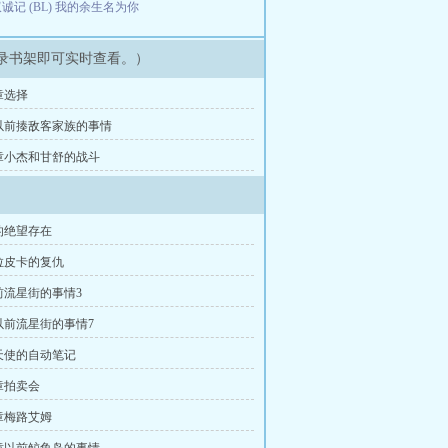
诚记 (BL)
我的余生名为你
录书架即可实时查看。）
章选择
以前揍敌客家族的事情
章小杰和甘舒的战斗
的绝望存在
拉皮卡的复仇
前流星街的事情3
以前流星街的事情7
天使的自动笔记
章拍卖会
章梅路艾姆