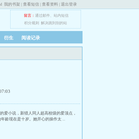
ed
我的书架
|
查看短信
|
查看资料
|
退出登录
留言：
通过邮件
、
站内短信
积分规则
解决跳到别的站
衍生
阅读记录
7:03
级的爱小说，新猎人同人超高校级的爱顶点，
龄现在是十岁。她开心的操作太 ...