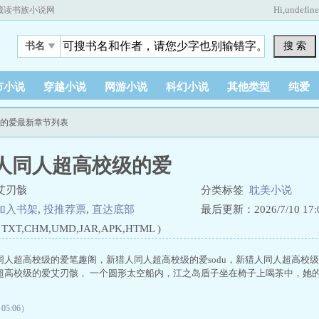
Hi,
undefin
藏读书族小说网
搜 索
书名
市小说
穿越小说
网游小说
科幻小说
其他类型
纯爱
级的爱最新章节列表
人同人超高校级的爱
艾刃骸
分类标签
耽美小说
加入书架
,
投推荐票
,
直达底部
最后更新：2026/7/10 17:0
XT,CHM,UMD,JAR,APK,HTML )
同人超高校级的爱笔趣阁，新猎人同人超高校级的爱sodu，新猎人同人超高校
超高校级的爱艾刃骸， 一个圆形太空船内，江之岛盾子坐在椅子上喝茶中，她的年
05:06）