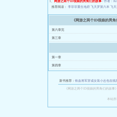
1、
网游之两个ID很娘的男角们的故事
/ 作者：Rei
推荐阅读：
李菲菲重生地府
飞天罗第六本
飞天
《网游之两个ID很娘的男
第六章完
第三章
第一章
第四章
新书推荐：
铁血将军穿成女装小怂包在线
《网游之两个ID很娘的男角们的故事
本站所