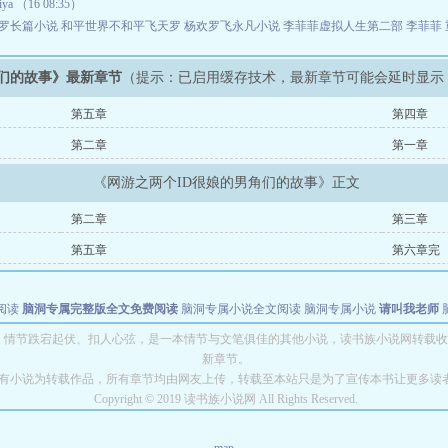
ya （16 08:35）
罗长篇小说
和平世界不和平飞天罗
杨欢罗飞永凡小说
李菲菲虚拟人生第二部
李菲菲
角们的故事》最新章节
（提示：已启用缓存技术，最新章节可能会延时显示
第五章
第四章
第二章
第一章
《网游之两个ID很娘的男角们的故事》正文
第二章
第三章
第五章
第六章完
阅读
脑洞专属完整版全文免费阅读
脑洞专属小说全文阅读
脑洞专属小说
请叫我老师
世者
穿书第一天就结婚小说全文阅读
》情节跌宕起伏、扣人心弦，是一本情节与文笔俱佳的其他小说，读书族小说网转载收
新章节。
有小说为转载作品，所有章节均由网友上传，转载至本站只是为了宣传本书让更多读
Copyright © 2019 读书族小说网 All Rights Reserved.