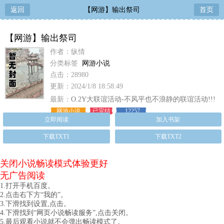
返回
【网游】输出祭司
首页
【网游】输出祭司
作者：纵情
分类标签
网游小说
点击：28980
更新：2024/1/8 18:58:49
最新：
O.2Y大联谊活动-不风平也不浪静的联谊活动!!!
网游小说
已完结
12257
立即阅读
加入书架
下载TXT1
下载TXT2
关闭小说畅读模式体验更好
无广告阅读
1.打开手机百度。
2.点击右下方“我的”。
3.下滑找到设置,点击。
4.下滑找到“网页小说畅读服务”,点击关闭。
5.最后观看小说就不会弹出畅读模式了。