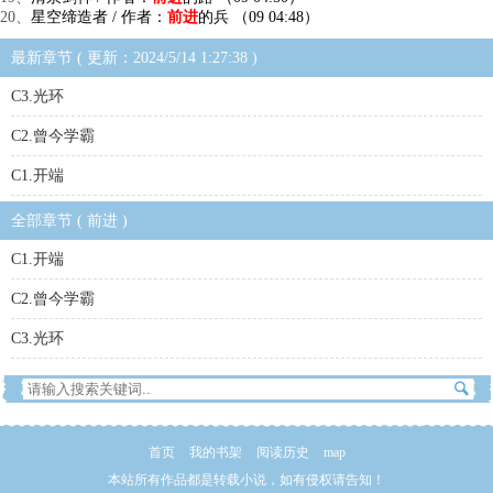
20、
星空缔造者 / 作者：
前进
的兵 （09 04:48）
最新章节 ( 更新：2024/5/14 1:27:38 )
C3.光环
C2.曾今学霸
C1.开端
全部章节 ( 前进 )
C1.开端
C2.曾今学霸
C3.光环
首页
我的书架
阅读历史
map
本站所有作品都是转载小说，如有侵权请告知！