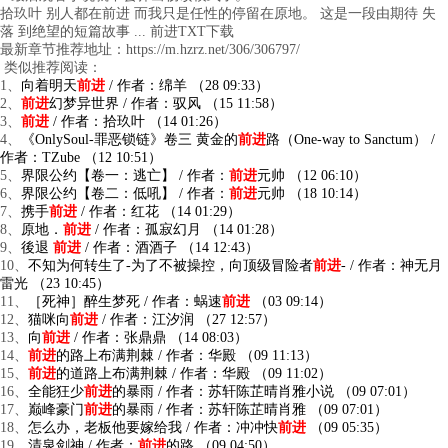
拾玖叶 别人都在前进 而我只是任性的停留在原地。 这是一段由期待 失
落 到绝望的短篇故事 ... 前进TXT下载
最新章节推荐地址：https://m.hzrz.net/306/306797/
类似推荐阅读：
1、
向着明天
前进
/ 作者：绵羊 （28 09:33）
2、
前进
幻梦异世界 / 作者：驭风 （15 11:58）
3、
前进
/ 作者：拾玖叶 （14 01:26）
4、
《OnlySoul-罪恶锁链》卷三 黄金的
前进
路（One-way to Sanctum） /
作者：TZube （12 10:51）
5、
界限公约【卷一：逃亡】 / 作者：
前进
元帅 （12 06:10）
6、
界限公约【卷二：低吼】 / 作者：
前进
元帅 （18 10:14）
7、
携手
前进
/ 作者：红花 （14 01:29）
8、
原地．
前进
/ 作者：孤寂幻月 （14 01:28）
9、
後退
前进
/ 作者：酒酒子 （14 12:43）
10、
不知为何转生了-为了不被操控，向顶级冒险者
前进
- / 作者：神无月
雷光 （23 10:45）
11、
［死神］醉生梦死 / 作者：蜗速
前进
（03 09:14）
12、
猫咪向
前进
/ 作者：江汐润 （27 12:57）
13、
向
前进
/ 作者：张鼎鼎 （14 08:03）
14、
前进
的路上布满荆棘 / 作者：华殿 （09 11:13）
15、
前进
的道路上布满荆棘 / 作者：华殿 （09 11:02）
16、
全能狂少
前进
的暴雨 / 作者：苏轩陈芷晴肖雅小说 （09 07:01）
17、
巅峰豪门
前进
的暴雨 / 作者：苏轩陈芷晴肖雅 （09 07:01）
18、
怎么办，老板他要嫁给我 / 作者：冲冲快
前进
（09 05:35）
19、
清泉剑神 / 作者：
前进
的路 （09 04:50）