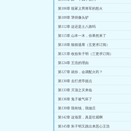
第106章 筱冢义男将军的怒火
第109章 犟得像头驴
第112章 这还是土八路吗
第115章 山本一木，你果然来了
第118章 狼狈逃窜（五更求订阅）
第121章 收拾朱子明（三更求订阅）
第124章 王浩的理由
第127章 就你，会调配火药？
第130章 去打虎亭据点
第133章 灭顶之灾来临
第136章 鬼子被气坏了
第139章 我有钱，我做庄
第142章 这场景，真是壮观啊
第145章 朱子明又跳出来恶心王浩