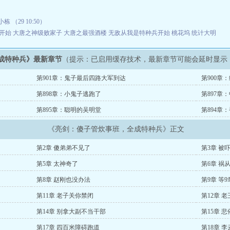
栋 （29 10:50）
浒开始
大唐之神级败家子
大唐之最强酒楼
无敌从我是特种兵开始
桃花坞
统计大明
成特种兵》最新章节
（提示：已启用缓存技术，最新章节可能会延时显示
第901章：鬼子最后四路大军到达
第900章
第898章：小鬼子逃跑了
第897章
第895章：聪明的吴明堂
第894章
《亮剑：傻子管炊事班，全成特种兵》正文
第2章 傻弟弟不见了
第3章 被
第5章 太神奇了
第6章 祸
第8章 赵刚也没办法
第9章 等
第11章 老子关你禁闭
第12章 
第14章 别拿大副不当干部
第15章 
第17章 四百米障碍跑道
第18章 