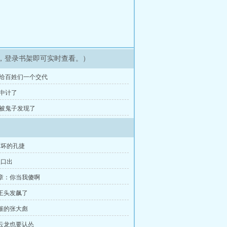
，登录书架即可实时查看。）
：给百姓们一个交代
：中计了
：被鬼子发现了
吓坏的孔捷
从口出
9章：你当我傻啊
老王头发飙了
悲催的张大彪
李云龙也要认怂