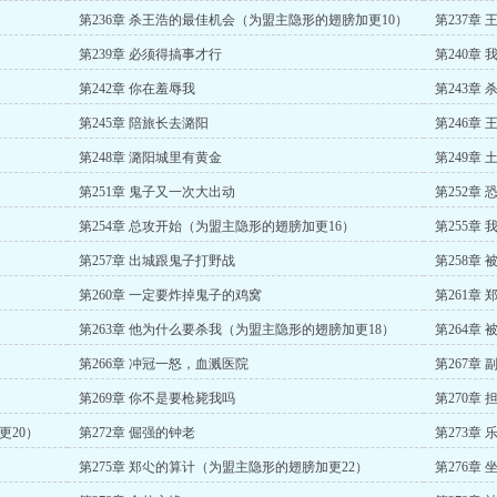
第236章 杀王浩的最佳机会（为盟主隐形的翅膀加更10）
第237章
第239章 必须得搞事才行
第240章
第242章 你在羞辱我
第243章
第245章 陪旅长去潞阳
第246章
第248章 潞阳城里有黄金
第249章
第251章 鬼子又一次大出动
第252章
第254章 总攻开始（为盟主隐形的翅膀加更16）
第255章
第257章 出城跟鬼子打野战
第258章
第260章 一定要炸掉鬼子的鸡窝
第261章
第263章 他为什么要杀我（为盟主隐形的翅膀加更18）
第264章
第266章 冲冠一怒，血溅医院
第267章
19）
第269章 你不是要枪毙我吗
第270章
更20）
第272章 倔强的钟老
第273章
第275章 郑尐的算计（为盟主隐形的翅膀加更22）
第276章