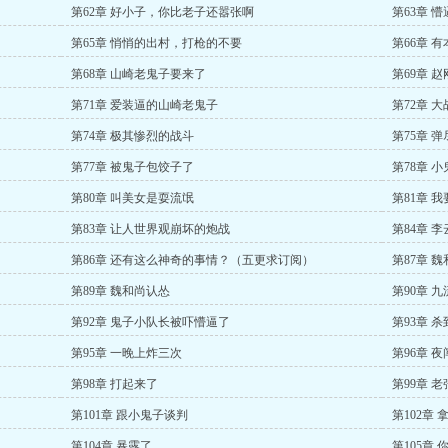
第62章 好小子，你比老子还嚣张啊
第63章 
第65章 悄悄的出村，打枪的不要
第66章 
第68章 山崎老鬼子要来了
第69章 
第71章 爱装逼的山崎老鬼子
第72章 
第74章 极其惨烈的战斗
第75章 
第77章 被鬼子包饺子了
第78章 
第80章 叫美女是耍流氓
第81章 
第83章 让人世界观崩坏的炮战
第84章 
）
第86章 还有这么神奇的事情？（五更求订阅）
第87章 
第89章 魏和尚认怂
第90章 
第92章 鬼子小队长被吓懵逼了
第93章 
第95章 一晚上炸三次
第96章 
第98章 打起来了
第99章 
第101章 跟小鬼子谈判
第102章
第104章 暴露了
第105章