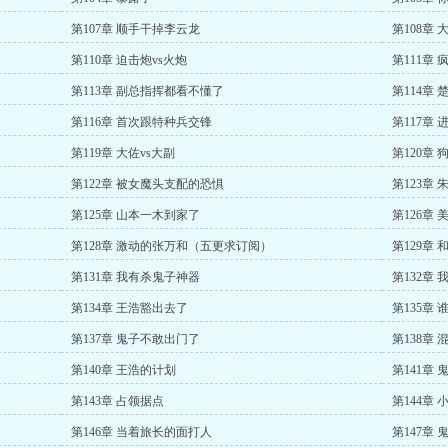
第107章 顺手干掉李云龙
第108章 
第110章 迫击炮vs火炮
第111章
第113章 副总指挥都看不懂了
第114章
第116章 首次跟特种兵交锋
第117章 
第119章 大佐vs大副
第120章
第122章 被女魔头支配的恐惧
第123章
第125章 山本一木到家了
第126章
第128章 激动的张万和（五更求订阅）
第129章
第131章 我有杀鬼子神器
第132章
第134章 王浩豁出去了
第135章
第137章 鬼子不敢出门了
第138章
第140章 王浩的计划
第141章
第143章 占领据点
第144章
第146章 当着旅长的面打人
第147章