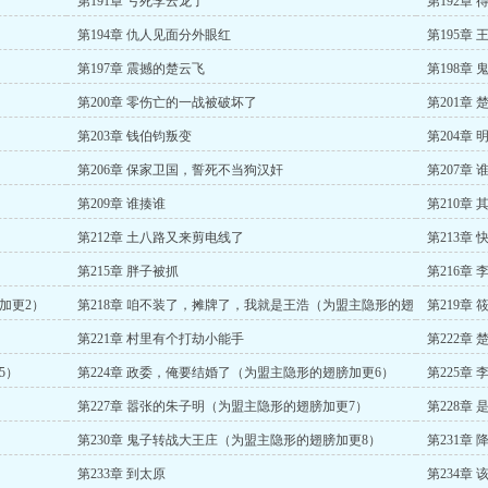
第191章 亏死李云龙了
第192章
第194章 仇人见面分外眼红
第195章 
第197章 震撼的楚云飞
第198章
第200章 零伤亡的一战被破坏了
第201章
第203章 钱伯钧叛变
第204章
第206章 保家卫国，誓死不当狗汉奸
第207章
第209章 谁揍谁
第210章
第212章 土八路又来剪电线了
第213章
第215章 胖子被抓
第216章
加更2）
第218章 咱不装了，摊牌了，我就是王浩（为盟主隐形的翅
第219章
膀加更3）
第221章 村里有个打劫小能手
第222章
5）
第224章 政委，俺要结婚了（为盟主隐形的翅膀加更6）
第225章
第227章 嚣张的朱子明（为盟主隐形的翅膀加更7）
第228章
第230章 鬼子转战大王庄（为盟主隐形的翅膀加更8）
第231章
第233章 到太原
第234章