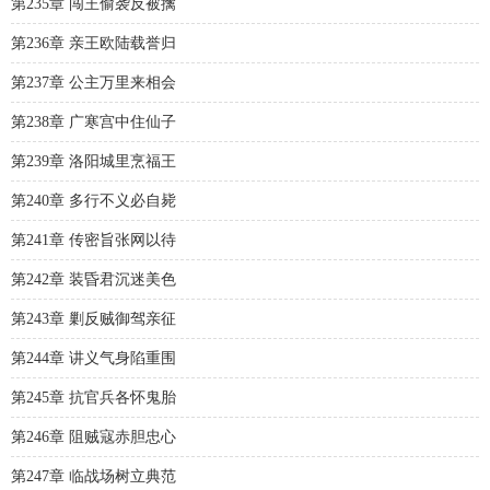
第235章 闯王偷袭反被擒
第236章 亲王欧陆载誉归
第237章 公主万里来相会
第238章 广寒宫中住仙子
第239章 洛阳城里烹福王
第240章 多行不义必自毙
第241章 传密旨张网以待
第242章 装昏君沉迷美色
第243章 剿反贼御驾亲征
第244章 讲义气身陷重围
第245章 抗官兵各怀鬼胎
第246章 阻贼寇赤胆忠心
第247章 临战场树立典范