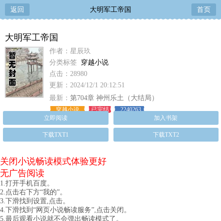
返回
大明军工帝国
首页
大明军工帝国
作者：星辰玖
分类标签
穿越小说
点击：28980
更新：2024/12/1 20:12:51
最新：
第704章 神州乐土（大结局）
穿越小说
已完结
2240263
立即阅读
加入书架
下载TXT1
下载TXT2
关闭小说畅读模式体验更好
无广告阅读
1.打开手机百度。
2.点击右下方“我的”。
3.下滑找到设置,点击。
4.下滑找到“网页小说畅读服务”,点击关闭。
5.最后观看小说就不会弹出畅读模式了。