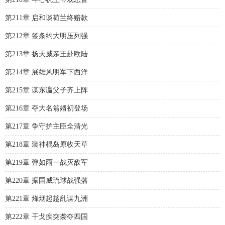
第211章 启和谈荷兰终赔款
第212章 签条约大明压列强
第213章 扬天威亲王赴欧陆
第214章 展雄风明军下西洋
第215章 谋东瀛父子齐上阵
第216章 夺大名翁婿初登场
第217章 争守护主臣全清光
第218章 装神棍岛原收天草
第219章 弹如雨一战灭敌军
第220章 振国威琉球战强藩
第221章 烽烟起趁乱谋九洲
第222章 干戈疾突袭夺四国