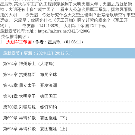
星辰玖 某大型军工厂的工程师穿越到了大明天启末年，天启之后就是崇
祯，大明还有十多年就亡国了！ 看主人公怎么用军工系统，拯救风雨飘
摇的大明...... 徐光启，你还研究什么天文望远镜啊？赶紧给朕研究军事望
远镜。 宋应星，你研究什么《天工开物》啊？赶紧给朕来个《军工开
物》。 ...... 书友群：141213829。 大明军工帝国TXT下载
最新章节推荐地址：https://m.hzrz.net/342/342006/
类似推荐阅读：
1、
大明军工帝国
/ 作者：星辰玖 （01 08:11）
最新章节 ( 更新：2024/12/1 20:12:51 )
第704章 神州乐土（大结局）
第703章 赏赐群臣，布局全球
第702章 册立太子，开发澳洲
第701章 大明皇子，德国国王
第700章 列强屈服，签订和约
第699章 再请和谈，妄图拖延（下）
第698章 再请和谈，妄图拖延（上）