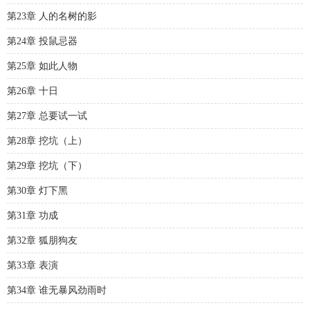
第23章 人的名树的影
第24章 投鼠忌器
第25章 如此人物
第26章 十日
第27章 总要试一试
第28章 挖坑（上）
第29章 挖坑（下）
第30章 灯下黑
第31章 功成
第32章 狐朋狗友
第33章 表演
第34章 谁无暴风劲雨时