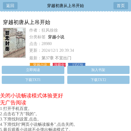
返回
穿越初唐从上吊开始
首页
穿越初唐从上吊开始
作者：狂风徐徐
分类标签
穿越小说
点击：28980
更新：2024/12/1 20:39:34
最新：
第37章 不宜出门
穿越小说
连载中
135220
立即阅读
加入书架
下载TXT1
下载TXT2
关闭小说畅读模式体验更好
无广告阅读
1.打开手机百度。
2.点击右下方“我的”。
3.下滑找到设置,点击。
4.下滑找到“网页小说畅读服务”,点击关闭。
5.最后观看小说就不会弹出畅读模式了。