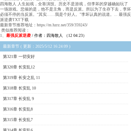
四海散人 人生如戏，全靠演技。历史不是游戏，但李坏的穿越确如玩了
一场游戏。悲催的是，他不是主角，而是反派。所以为了生存下去，李坏
必须不停的当反派。“其实……我是个好人。”李坏认真的说道。... 最强反
派逆袭TXT下载
最新章节推荐地址：https://m.hzrz.net/359/359243/
类似推荐阅读：
1、
最强反派逆袭
/ 作者：四海散人 （12 04:23）
最新章节 ( 更新：2025/5/12 16:24:09 )
第321章 一切安好
第320章 长安乱12
第319章 长安之乱 11
第318章 长安乱 10
第317章 长安乱 9
第316章 长安乱8
第315章 长安乱7
第314章 长安乱6