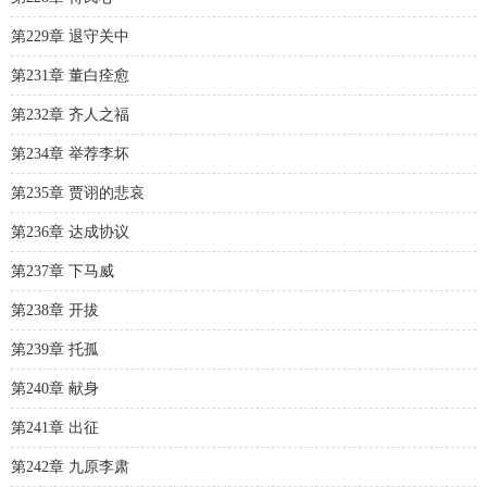
第229章 退守关中
第231章 董白痊愈
第232章 齐人之福
第234章 举荐李坏
第235章 贾诩的悲哀
第236章 达成协议
第237章 下马威
第238章 开拔
第239章 托孤
第240章 献身
第241章 出征
第242章 九原李肃