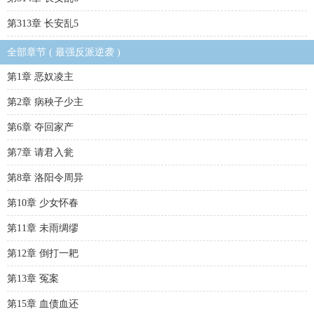
第313章 长安乱5
全部章节 ( 最强反派逆袭 )
第1章 恶奴凌主
第2章 病秧子少主
第6章 夺回家产
第7章 请君入瓮
第8章 洛阳令周异
第10章 少女怀春
第11章 未雨绸缪
第12章 倒打一耙
第13章 冤案
第15章 血债血还