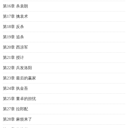
第16章 杀袁朗
第17章 擒袁术
第18章 反杀
第19章 追杀
第20章 西凉军
第21章 授计
第22章 兵发洛阳
第23章 最后的赢家
第24章 执金吾
第25章 董卓的担忧
第27章 拉郎配
第28章 麻烦来了