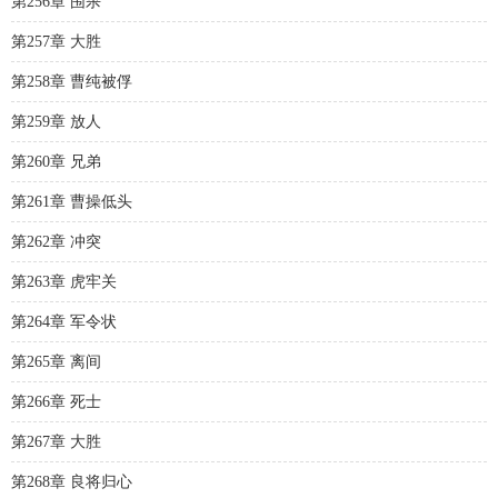
第256章 围杀
第257章 大胜
第258章 曹纯被俘
第259章 放人
第260章 兄弟
第261章 曹操低头
第262章 冲突
第263章 虎牢关
第264章 军令状
第265章 离间
第266章 死士
第267章 大胜
第268章 良将归心