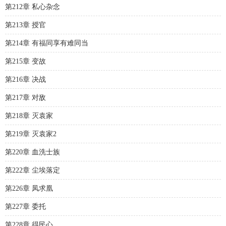
第212章 私心杂念
第213章 授官
第214章 有福同享有难同当
第215章 变故
第216章 决战
第217章 对敌
第218章 灭袁家
第219章 灭袁家2
第220章 血洗士族
第222章 尘埃落定
第226章 凤求凰
第227章 委托
第228章 得民心