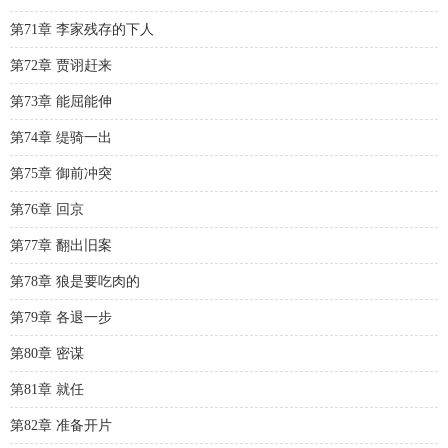
第71章 李家残存的下人
第72章 贾诩赶来
第73章 能屈能伸
第74章 缇骑一出
第75章 御前冲突
第76章 回京
第77章 翻出旧案
第78章 狼是要吃肉的
第79章 各退一步
第80章 密谋
第81章 就任
第82章 准备开片