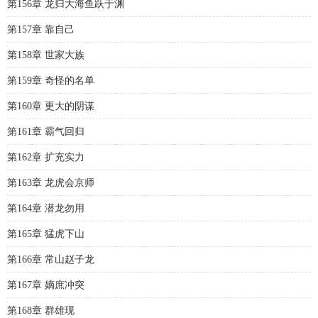
第156章 龙归大海鱼跃于渊
第157章 靠自己
第158章 世家大族
第159章 奇怪的名单
第160章 更大的阴谋
第161章 霸气回归
第162章 扩充实力
第163章 龙虎会京师
第164章 潜龙勿用
第165章 猛虎下山
第166章 常山赵子龙
第167章 嫡庶冲突
第168章 群雄现