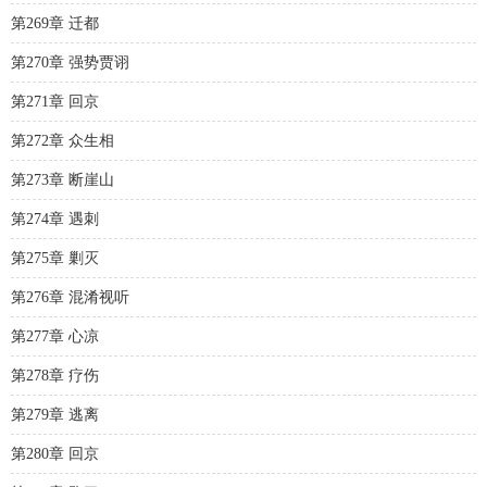
第269章 迁都
第270章 强势贾诩
第271章 回京
第272章 众生相
第273章 断崖山
第274章 遇刺
第275章 剿灭
第276章 混淆视听
第277章 心凉
第278章 疗伤
第279章 逃离
第280章 回京