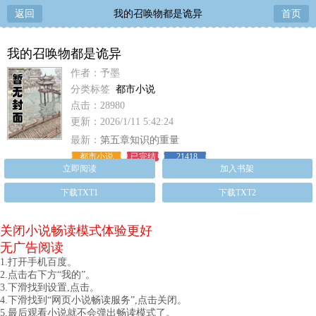
返回
我的召唤物都是诡异
首页
我的召唤物都是诡异
作者：予墨
分类标签
都市小说
点击：28980
更新：2026/1/11 5:42:24
最新：
第五章知识的重量
都市小说
已完结
21418
立即阅读
加入书架
下载TXT1
下载TXT2
关闭小说畅读模式体验更好
无广告阅读
1.打开手机百度。
2.点击右下方“我的”。
3.下滑找到设置,点击。
4.下滑找到“网页小说畅读服务”,点击关闭。
5.最后观看小说就不会弹出畅读模式了。