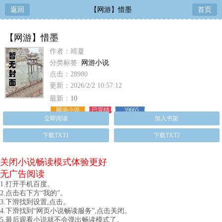
返回
【网游】惜墨
首页
【网游】惜墨
作者：靖凝
分类标签
网游小说
点击：28980
更新：2026/2/2 10:57:12
最新：
10
网游小说
已完结
39665
立即阅读
加入书架
下载TXT1
下载TXT2
关闭小说畅读模式体验更好
无广告阅读
1.打开手机百度。
2.点击右下方“我的”。
3.下滑找到设置,点击。
4.下滑找到“网页小说畅读服务”,点击关闭。
5.最后观看小说就不会弹出畅读模式了。