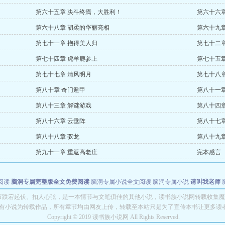
第六十五章 决斗终焉，大胜利！
第六十六章
第六十八章 胡柔的华丽亮相
第六十九章
第七十一章 抱得美人归
第七十二章
第七十四章 虎羊鹿参上
第七十五章
第七十七章 清风明月
第七十八章
第八十章 奇门遁甲
第八十一章
第八十三章 解谜游戏
第八十四章
第八十六章 云垂阵
第八十七
第八十八章 驭龙
第八十九
第九十一章 重返高老庄
完本感言
阅读
脑洞专属完整版全文免费阅读
脑洞专属小说全文阅读
脑洞专属小说
请叫我老师
世者
穿书第一天就结婚小说全文阅读
节跌宕起伏、扣人心弦，是一本情节与文笔俱佳的其他小说，读书族小说网转载收集魔
有小说为转载作品，所有章节均由网友上传，转载至本站只是为了宣传本书让更多读
Copyright © 2019 读书族小说网 All Rights Reserved.