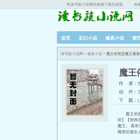
将读书族小说网快捷键下载到桌面
收
首页
玄幻小说
修真小说
都
读书族小说网
>
修真小说
> 魔王依然是魔王最
魔王
作 者：
动 作：
下 载：( T
魔王依
世】【智商
魔王。 愿
顺便征服女