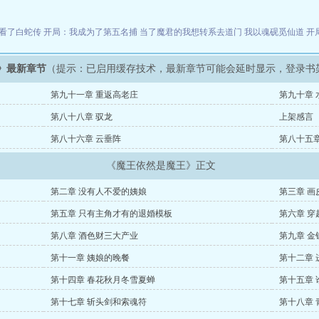
看了白蛇传
开局：我成为了第五名捕
当了魔君的我想转系去道门
我以魂砚觅仙道
开
》最新章节
（提示：已启用缓存技术，最新章节可能会延时显示，登录书
第九十一章 重返高老庄
第九十章 
第八十八章 驭龙
上架感言
第八十六章 云垂阵
第八十五章
《魔王依然是魔王》正文
第二章 没有人不爱的姨娘
第三章 
第五章 只有主角才有的退婚模板
第六章 
第八章 酒色财三大产业
第九章 金
第十一章 姨娘的晚餐
第十二章 
第十四章 春花秋月冬雪夏蝉
第十五章
第十七章 斩头剑和索魂符
第十八章 