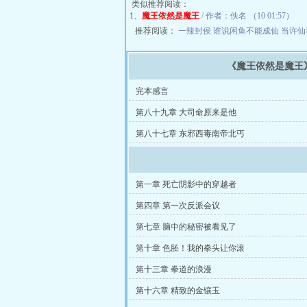
类似推荐阅读：
1、
魔王依然是魔王
/ 作者：佚名 （10 01:57）
推荐阅读：
一辣封侯
谁说闲鱼不能成仙
当许仙
《魔王依然是魔王
完本感言
第八十九章 大司命原来是他
第八十七章 东邪西毒南帝北丐
第一章 死亡阴影中的穿越者
第四章 第一次反派会议
第七章 脑中的秘密被看见了
第十章 色胚！我的拳头让你滚
第十三章 拳道的浪漫
第十六章 精致的金镶玉