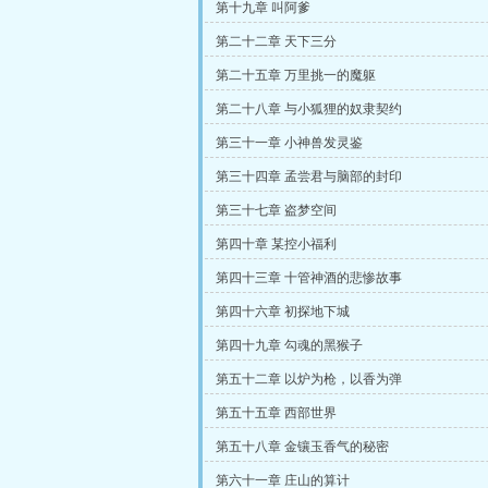
第十九章 叫阿爹
第二十二章 天下三分
第二十五章 万里挑一的魔躯
第二十八章 与小狐狸的奴隶契约
第三十一章 小神兽发灵鉴
第三十四章 孟尝君与脑部的封印
第三十七章 盗梦空间
第四十章 某控小福利
第四十三章 十管神酒的悲惨故事
第四十六章 初探地下城
第四十九章 勾魂的黑猴子
第五十二章 以炉为枪，以香为弹
第五十五章 西部世界
第五十八章 金镶玉香气的秘密
第六十一章 庄山的算计