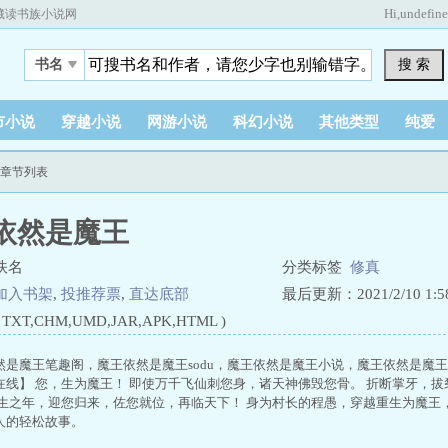
Hi,
undefin
藏读书族小说网
搜 索
书名
市小说
穿越小说
网游小说
科幻小说
其他类型
纯爱
新章节列表
依然是魔王
佚名
分类标签
修真
加入书架
,
投推荐票
,
直达底部
最后更新：2021/2/10 1:58
XT,CHM,UMD,JAR,APK,HTML )
然是魔王笔趣阁，魔王依然是魔王sodu，魔王依然是魔王小说，魔王依然是魔
在线】 您，生为魔王！ 即使万千飞仙刺您身，诸天神佛毁您骨。 折断掌牙，拔
有生之年，迎您归来，佐您就位，再临天下！ 身为村长的程愚，穿越重生为魔王
人的轻松故事。